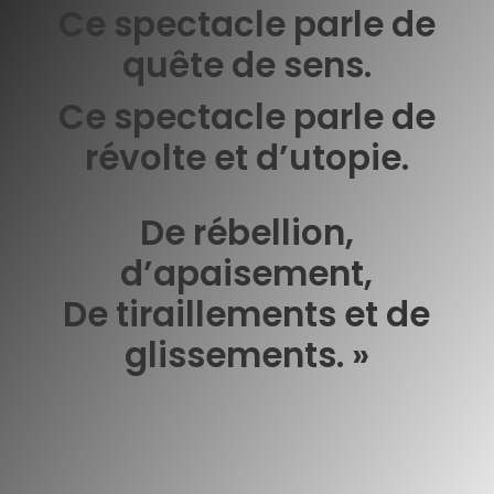
Ce spectacle parle de
quête de sens.
Ce spectacle parle de
révolte et d’utopie.
De rébellion,
d’apaisement,
De tiraillements et de
glissements. »