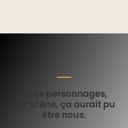
« Ces personnages,
sur scène, ça aurait pu
être nous.