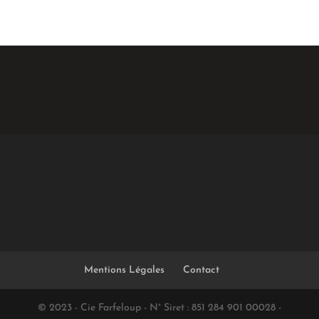
Mentions Légales
Contact
© 2023 - Cie Farfeloup - N° Siret : 851 284 901 00028 -