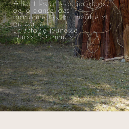
Alliant les arts du jonglage,
de la danse, des
marionnettes, du théâtre et
du conte.
Spectacle jeunesse
Durée 50 minutes